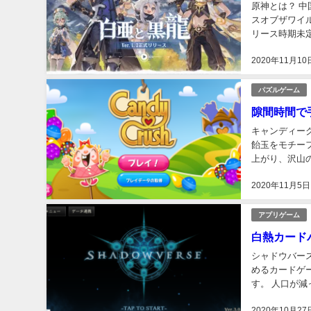
原神とは？ 中
スオブザワイルド
リース時期未定
スタッフが3年半
2020年11月10
パズルゲーム
隙間時間で
キャンディークラ
飴玉をモチー
上がり、沢山
を求める方に特
2020年11月5日
アプリゲーム
白熱カード
シャドウバース
めるカードゲ
す。 人口が
動するだけです
2020年10月27