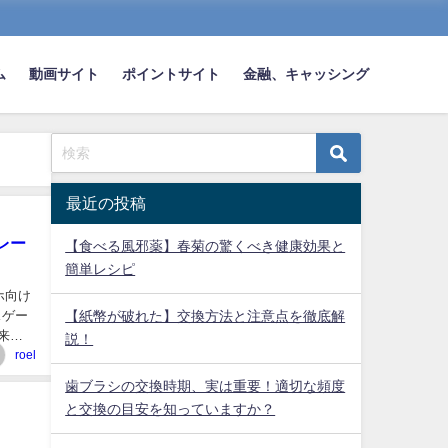
ム
動画サイト
ポイントサイト
金融、キャッシング
最近の投稿
レー
【食べる風邪薬】春菊の驚くべき健康効果と
簡単レシピ
ホ向け
スゲー
【紙幣が破れた】交換方法と注意点を徹底解
来る
説！
roel
歯ブラシの交換時期、実は重要！適切な頻度
と交換の目安を知っていますか？