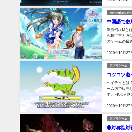
wonderland onl
中国語で敷
飄流幻境Mとは
ら救世主と呼
のゲームの最終的
社ベクターが運
2020年10月27
アプリゲーム
コツコツ遊
ヘイデイとは？
ーム内で販売
す。 作れる
を手に入れるこ
2020年10月27
アプリゲーム
非対称型対