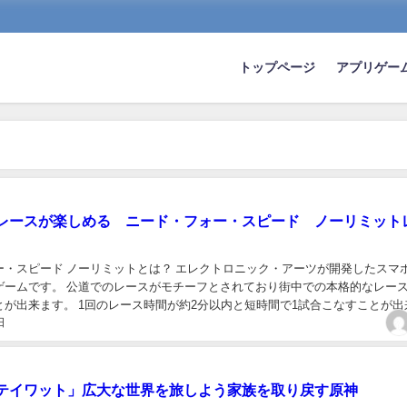
トップページ
アプリゲー
レースが楽しめる ニード・フォー・スピード ノーリミット
ー・スピード ノーリミットとは？ エレクトロニック・アーツが開発したスマ
ゲームです。 公道でのレースがモチーフとされており街中での本格的なレー
とが出来ます。 1回のレース時間が約2分以内と短時間で1試合こなすことが出
日
楽しめます。 他のレースゲームは早くて...
テイワット」広大な世界を旅しよう家族を取り戻す原神