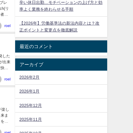
辛い休日出勤…モチベーションの上げ方と効
説ブレ
ch(リ
率よく業務を終わらせる手順
発者と
【2026年】労働基準法の新法内容とは？改
roel
正ポイントと変更点を徹底解説
最近のコメント
開発した
が出来
アーカイブ
爽快感
2026年2月
roel
2026年1月
2025年12月
が楽し
出来ま
2025年11月
リを起
roel