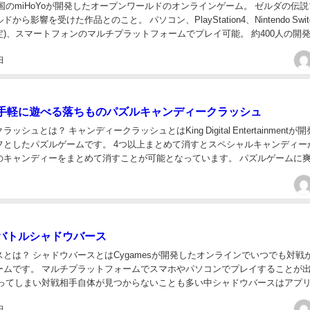
国のmiHoYoが開発したオープンワールドのオンラインゲーム。 ゼルダの伝
から影響を受けた作品とのこと。 パソコン、PlayStation4、Nintendo Swit
)、スマートフォンのマルチプラットフォームでプレイ可能。 約400人の開
...
日
手軽に遊べる落ちものパズルキャンディークラッシュ
ッシュとは？ キャンディークラッシュとはKing Digital Entertainmentが
フとしたパズルゲームです。 4つ以上まとめて消すとスペシャルキャンディー
のキャンディーをまとめて消すことが可能となっています。 パズルゲームに
におすすめ...
バトルシャドウバース
とは？ シャドウバースとはCygamesが開発したオンラインでいつでも対戦
ームです。 マルチプラットフォームでスマホやパソコンでプレイすることが
減ってしまい対戦相手自体が見つからないことも多い中シャドウバースはアプ
ぐにカードゲームで対戦することが出来...
日