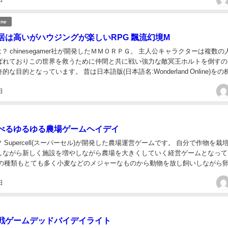
ine
居は高いがハウジングが楽しいRPG 飄流幻境M
？ chinesegamer社が開発したＭＭＯＲＰＧ。 主人公キャラクターは複数の
ばれておりこの世界を救うために仲間と共に戦い強力な敵冥王ホルトを倒すの
な目的となっています。 昔は日本語版(日本語名:Wonderland Online)を
営してい...
日
べるゆるゆる農場ゲームヘイデイ
 Supercell(スーパーセル)が開発した農場運営ゲームです。 自分で作物を栽
しながら新しく施設を増やしながら農場を大きくしていく経営ゲームとなって
物の種類もとても多く小麦などのメジャーなものから動物を放し飼いしながら
とも出来ます。 作物を育てたり...
日
戦ゲームデッドバイデイライト