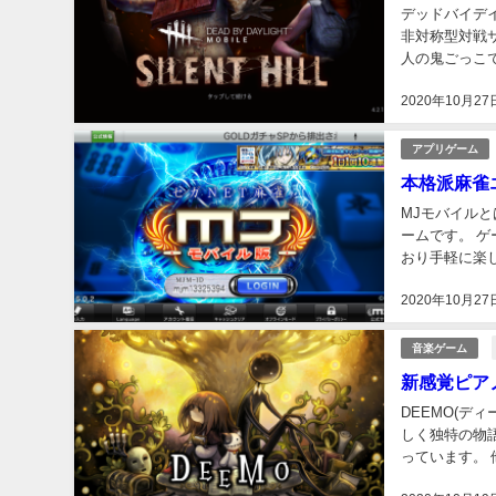
デッドバイデイラ
非対称型対戦
人の鬼ごっこ
いういたってシ
2020年10月27
アプリゲーム
本格派麻雀
MJモバイル
ームです。 
おり手軽に楽
は対人戦でじっ
2020年10月27
音楽ゲーム
新感覚ピア
DEEMO(デ
しく独特の物
っています。 他の
売されていま..