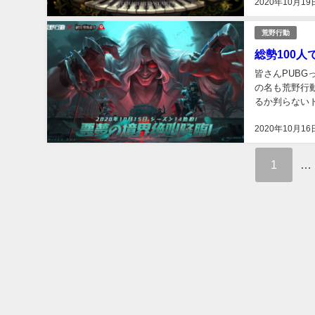
2020年10月19
荒野行動
総勢100
皆さんPUBG
の名も荒野行
るか判らないド
2020年10月16
1
…