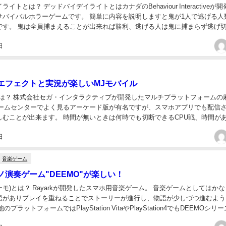
イトとは？ デッドバイデイライトとはカナダのBehaviour Interactiveが
サバイバルホラーゲームです。 簡単に内容を説明しますと鬼が1人で逃げる人
です。 鬼は全員捕まえることが出来れば勝利、逃げる人は鬼に捕まらず逃げ
ンプルなゲームで...
日
エフェクトと実況が楽しいMJモバイル
とは？ 株式会社セガ・インタラクティブが開発したマルチプラットフォームの
ゲームセンターでよく見るアーケード版が有名ですが、スマホアプリでも配信
しむことが出来ます。 時間が無いときは何時でも切断できるCPU戦、時間が
くりと楽しむことが出来ます。 他の麻雀...
日
音楽ゲーム
ノ演奏ゲーム"DEEMO"が楽しい！
ィーモ)とは？ Rayarkが開発したスマホ用音楽ゲーム。 音楽ゲームとしてはか
語がありプレイを重ねることでストーリーが進行し、物語が少しづつ進むよう
プラットフォームではPlayStation VitaやPlayStation4でもDEEMOシリ
.