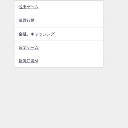
脱出ゲーム
荒野行動
金融、キャッシング
音楽ゲーム
飄流幻境M