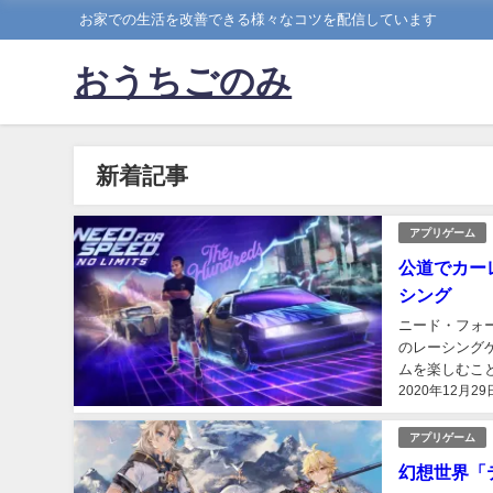
お家での生活を改善できる様々なコツを配信しています
おうちごのみ
新着記事
アプリゲーム
公道でカー
シング
ニード・フォ
のレーシング
ムを楽しむこ
2020年12月29
為、隙間時間に
アプリゲーム
幻想世界「