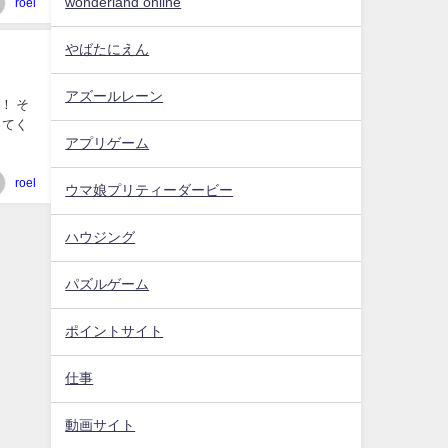
wonderland online
roel
やばたにえん
アズールレーン
！ そ
ってく
アプリゲーム
roel
ウマ娘プリティーダービー
ハウジング
パズルゲーム
ポイントサイト
仕事
動画サイト