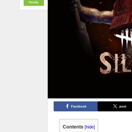
Feedly
Facebook
post
Contents
[
hide
]