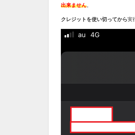
出来ません
。
クレジットを使い切ってから
実