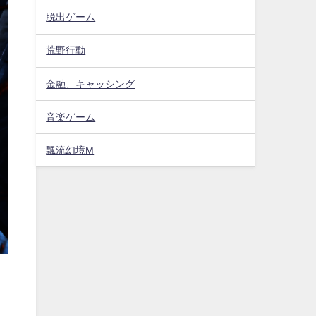
脱出ゲーム
荒野行動
金融、キャッシング
音楽ゲーム
飄流幻境M