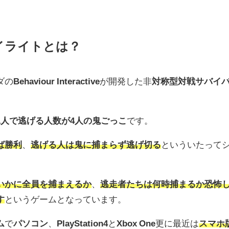
イライトとは？
ダの
Behaviour Interactive
が開発した非
対称型対戦サバイ
1人で逃げる人数が4人の鬼ごっこ
です。
ば勝利
、
逃げる人は鬼に捕まらず逃げ切る
といういたって
いかに全員を捕まえるか
、
逃走者たちは何時捕まるか恐怖
す
というゲームとなっています。
ム
で
パソコン
、
PlayStation4
と
Xbox One
更に最近は
スマホ