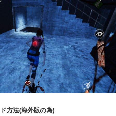
ド方法(海外版の為)