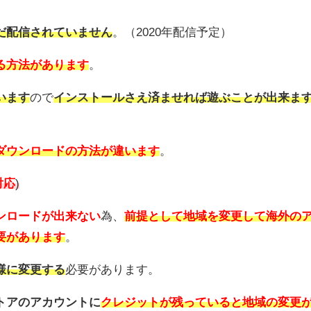
だ配信されていません
。（2020年配信予定）
る方法があります
。
います
ので
インストールさえ済ませれば遊ぶことが出来ま
ダウンロードの方法が違います
。
対応
)
ンロードが出来ない
為、
前提として地域を変更して海外の
要があります
。
様に変更する
必要があります。
トアのアカウントに
クレジットが残っていると地域の変更