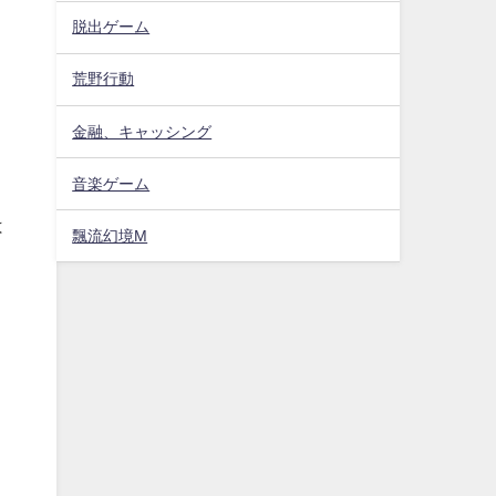
脱出ゲーム
荒野行動
金融、キャッシング
音楽ゲーム
は
飄流幻境M
り