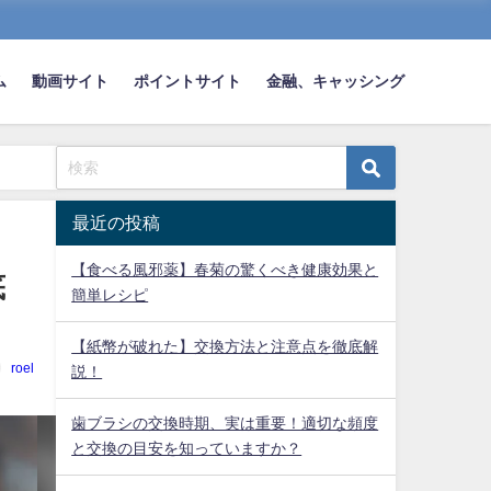
ム
動画サイト
ポイントサイト
金融、キャッシング
最近の投稿
【食べる風邪薬】春菊の驚くべき健康効果と
底
簡単レシピ
【紙幣が破れた】交換方法と注意点を徹底解
roel
説！
歯ブラシの交換時期、実は重要！適切な頻度
と交換の目安を知っていますか？