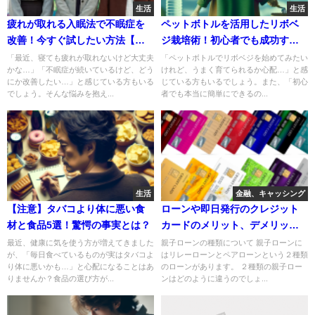
生活
生活
疲れが取れる入眠法で不眠症を
ペットボトルを活用したリボベ
改善！今すぐ試したい方法【必
ジ栽培術！初心者でも成功する
見】
方法
「最近、寝ても疲れが取れないけど大丈夫
「ペットボトルでリボベジを始めてみたい
かな…」「不眠症が続いているけど、どう
けれど、うまく育てられるか心配…」と感
にか改善したい…」と感じている方もいる
じている方もいるでしょう。また、「初心
でしょう。そんな悩みを抱え...
者でも本当に簡単にできるの...
生活
金融、キャッシング
【注意】タバコより体に悪い食
ローンや即日発行のクレジット
材と食品5選！驚愕の事実とは？
カードのメリット、デメリット
って？
最近、健康に気を使う方が増えてきました
親子ローンの種類について 親子ローンに
が、「毎日食べているものが実はタバコよ
はリレーローンとペアローンという２種類
り体に悪いかも…」と心配になることはあ
のローンがあります。 ２種類の親子ロー
りませんか？食品の選び方が...
ンはどのように違うのでしょ...