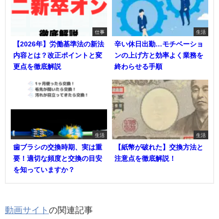
仕事
生活
【2026年】労働基準法の新法
辛い休日出勤…モチベーショ
内容とは？改正ポイントと変
ンの上げ方と効率よく業務を
更点を徹底解説
終わらせる手順
生活
生活
歯ブラシの交換時期、実は重
【紙幣が破れた】交換方法と
要！適切な頻度と交換の目安
注意点を徹底解説！
を知っていますか？
動画サイト
の関連記事