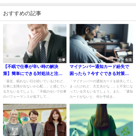
おすすめの記事
仕事
生活
【不眠で仕事が辛い時の解決
マイナンバー通知カード紛失で
策】簡単にできる対処法と注意
困ったら？今すぐできる対策を
点
紹介！
「最近、眠れない日が続いているけれど、
「マイナンバーの通知カードを紛失してし
仕事に支障が出ないか心配…」と感じてい
まったけれど、大丈夫かな…」と不安にな
る方もいるでしょう。「不眠のせいで仕事
っている方もいるでしょう。また、「通知
のパフォーマンスが低下して...
カードがないと、何か手続き...