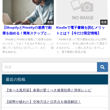
生活
生活
【ShopifyとPrintifyの連携で副
Kindleで電子書籍を読むメリッ
業を始める！簡単ステップと注
トとは？【今だけ限定情報】
意点】
「ShopifyとPrintifyを連携して副業を始め
「Kindleを使って電子書籍を読むのは便利
たいけど、うまくできるか不安だな…」と
そうだけど、本当に紙の本と比べて満足で
感じている方もいるでしょう。また、「副
きるのかな…」と感じる方もいるでしょ
業を始める...
う。電子書籍の普及が進...
最近の投稿
【食べる風邪薬】春菊の驚くべき健康効果と簡単レシピ
【紙幣が破れた】交換方法と注意点を徹底解説！