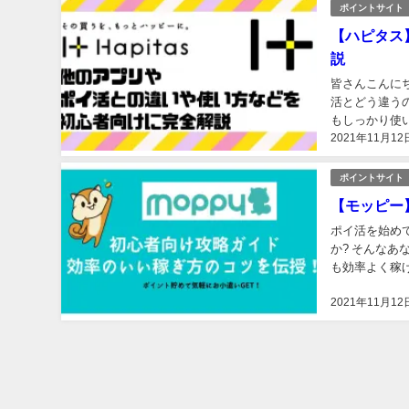
ポイントサイト
【ハピタス
説
皆さんこんにち
活とどう違うの
もしっかり使い
2021年11月12
違う！ハピタス
ポイントサイト
【モッピー
ポイ活を始め
か? そんなあ
も効率よく稼
モッピーとは？
2021年11月12