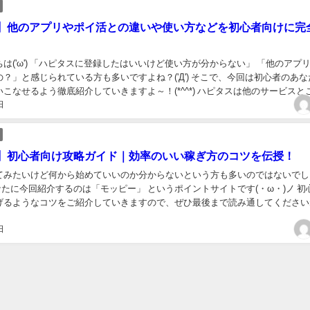
】他のアプリやポイ活との違いや使い方などを初心者向けに完
は('ω') 「ハピタスに登録したはいいけど使い方が分からない」 「他のアプ
？」と感じられている方も多いですよね？('Д') そこで、今回は初心者のあな
こなせるよう徹底紹介していきますよ～！(*^^*) ハピタスは他のサービスと
日
ならではの5ポイント...
】初心者向け攻略ガイド｜効率のいい稼ぎ方のコツを伝授！
てみたいけど何から始めていいのか分からないという方も多いのではないでし
なたに今回紹介するのは「モッピー」 というポイントサイトです(・ω・)ノ 初
げるようなコツをご紹介していきますので、ぜひ最後まで読み通してください
 中にはモッピーについて初耳という方...
日