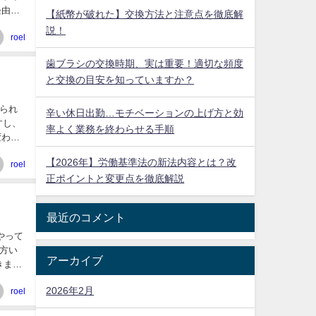
経由す
【紙幣が破れた】交換方法と注意点を徹底解
説！
roel
歯ブラシの交換時期、実は重要！適切な頻度
と交換の目安を知っていますか？
られ
辛い休日出勤…モチベーションの上げ方と効
すし、
率よく業務を終わらせる手順
変わっ
【2026年】労働基準法の新法内容とは？改
roel
正ポイントと変更点を徹底解説
最近のコメント
やって
方い
アーカイブ
きま
2026年2月
roel