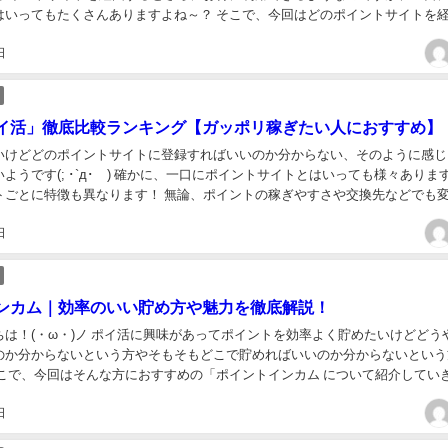
はいってもたくさんありますよね～？ そこで、今回はどのポイントサイトを
お得に利用できるのか、申込方法と併...
日
イ活」徹底比較ランキング【ガッポリ稼ぎたい人におすすめ】
いけどどのポイントサイトに登録すればいいのか分からない、そのように感じ
ようです(; ･`д･´) 確かに、一口にポイントサイトとはいっても様々ありま
トごとに特徴も異なります！ 無論、ポイントの稼ぎやすさや交換先などでも
^^*) そこで、今回はどのポイ...
日
ンカム｜効率のいい貯め方や魅力を徹底解説！
ちは！(・ω・)ノ ポイ活に興味があってポイントを効率よく貯めたいけどどう
のか分からないという方やそもそもどこで貯めればいいのか分からないという
そこで、今回はそんな方におすすめの「ポイントインカム について紹介してい
い貯め方や魅力を徹底解説していきますので...
日