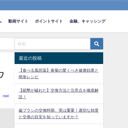
ム
動画サイト
ポイントサイト
金融、キャッシング
最近の投稿
【食べる風邪薬】春菊の驚くべき健康効果と
ワ
簡単レシピ
【紙幣が破れた】交換方法と注意点を徹底解
roel
説！
歯ブラシの交換時期、実は重要！適切な頻度
と交換の目安を知っていますか？