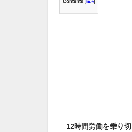
Contents
[
hide
]
12時間労働を乗り