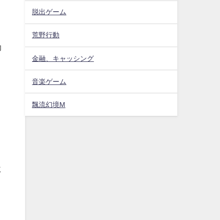
脱出ゲーム
荒野行動
効
金融、キャッシング
音楽ゲーム
飄流幻境M
、
に