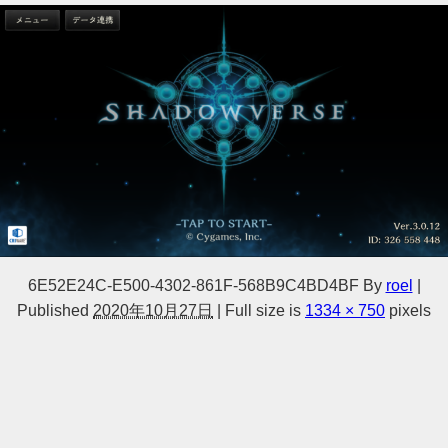
6E52E24C-E500-4302-861F-568B9C4BD4BF
By
roel
|
Published
2020年10月27日
|
Full size is
1334 × 750
pixels