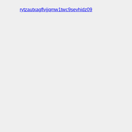
rytzautxagflvjjqmw1twc9sevhidz09