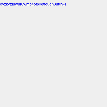
ovzkvtduwur0wmp4ofp0qtfoudn3ut09-1