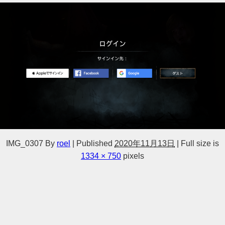
IMG_0307
By
roel
|
Published
2020年11月13日
|
Full size is
1334 × 750
pixels