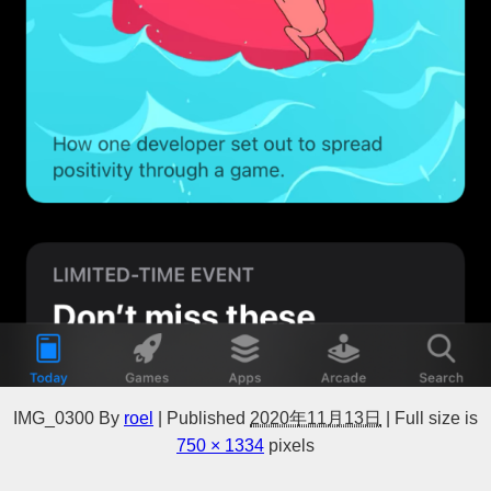
IMG_0300
By
roel
|
Published
2020年11月13日
|
Full size is
750 × 1334
pixels