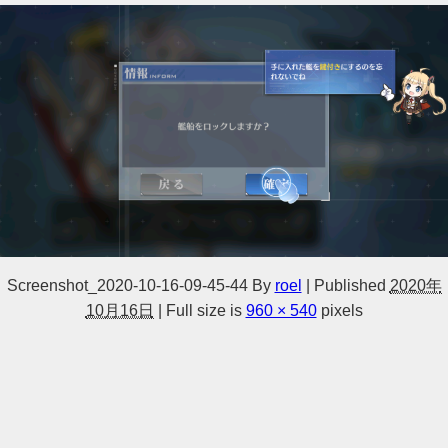
Screenshot_2020-10-16-09-45-44
By
roel
|
Published
2020年
10月16日
|
Full size is
960 × 540
pixels