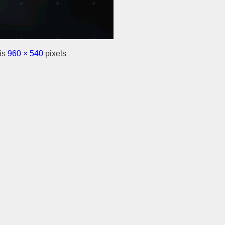
 is
960 × 540
pixels