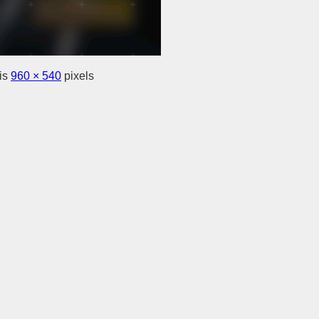
 is
960 × 540
pixels