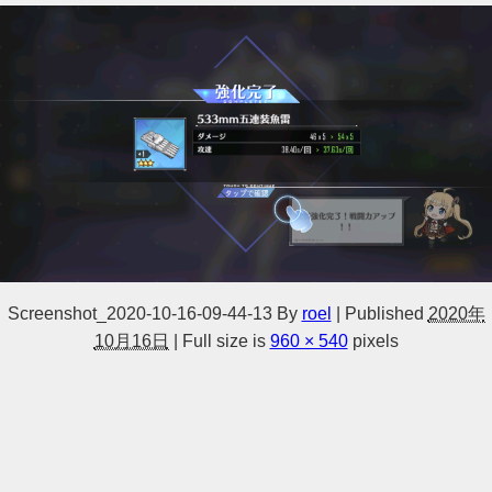
Screenshot_2020-10-16-09-44-13
By
roel
|
Published
2020年
10月16日
|
Full size is
960 × 540
pixels