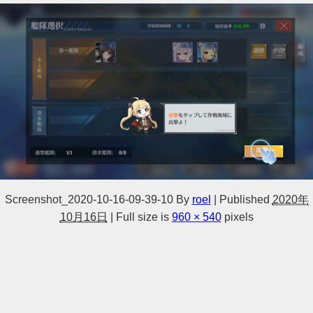
Screenshot_2020-10-16-09-39-10
By
roel
|
Published
2020年
10月16日
|
Full size is
960 × 540
pixels