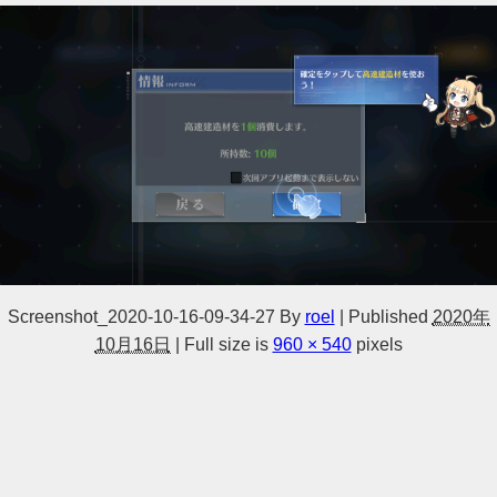
Screenshot_2020-10-16-09-34-27
By
roel
|
Published
2020年
10月16日
|
Full size is
960 × 540
pixels