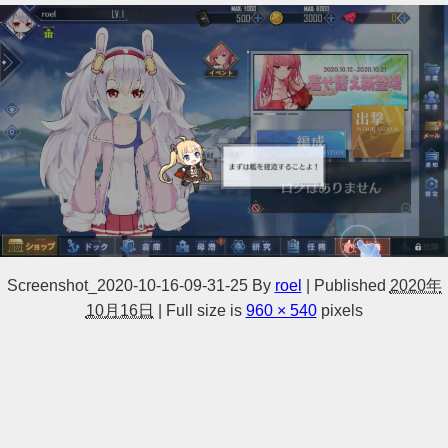
Screenshot_2020-10-16-09-31-25
By
roel
|
Published
2020年
10月16日
|
Full size is
960 × 540
pixels