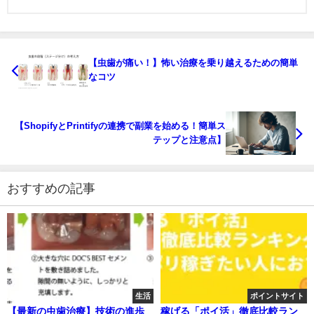
【虫歯が痛い！】怖い治療を乗り越えるための簡単
なコツ
【ShopifyとPrintifyの連携で副業を始める！簡単ス
テップと注意点】
おすすめの記事
生活
ポイントサイト
【最新の虫歯治療】技術の進歩
稼げる「ポイ活」徹底比較ラン