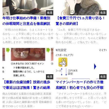
生活
生活
年明け仕事始めの準備！業種別
【食費三千円で1ヵ月乗り切る！
の休暇期間と注意点を徹底解説
驚きの節約術】
「年明けの仕事始め、うまくスタートでき
「1ヵ月、食費三千円で生活できるか
るかな…」と不安に感じている方もいるで
な…」と不安に感じている方もいるでしょ
しょう。新しい年が始まるとともに、仕事
う。「節約はしたいけど、ちゃんと栄養が
も再開しますが、休暇明けの...
取れるか心配…」と悩んでいる方...
生活
生活
【最新の虫歯治療】技術の進歩
マイナンバーカードの作り方徹
で最近はほぼ無痛！驚きの結果
底解説！初心者でも安心の手順
痛みを軽減する最新の虫歯治療法 表面麻
「マイナンバーカードを作りたいけど、手
酔での痛み軽減 極細の針を使った麻酔注
続きが難しそうで不安…」と思っている方
射 人肌に温めた麻酔液の使用 電動麻酔注
も多いのではないでしょうか。また、「ど
射でのゆっくり注入 最新...
こで手続きをすればいいのか...