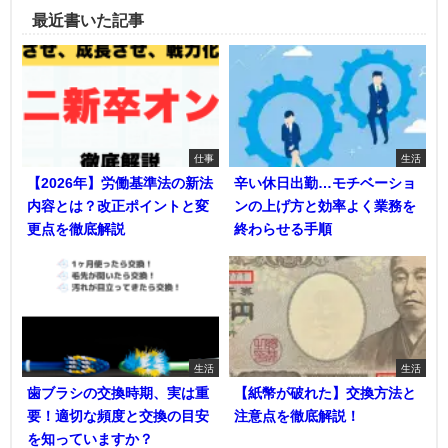
最近書いた記事
仕事
生活
【2026年】労働基準法の新法
辛い休日出勤…モチベーショ
内容とは？改正ポイントと変
ンの上げ方と効率よく業務を
更点を徹底解説
終わらせる手順
生活
生活
歯ブラシの交換時期、実は重
【紙幣が破れた】交換方法と
要！適切な頻度と交換の目安
注意点を徹底解説！
を知っていますか？