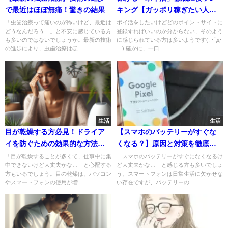
で最近はほぼ無痛！驚きの結果
キング【ガッポリ稼ぎたい人に
おすすめ】
「虫歯治療って痛いのが怖いけど、最近は
ポイ活をしたいけどどのポイントサイトに
どうなんだろう…」と不安に感じている方
登録すればいいのか分からない、そのよう
も多いのではないでしょうか。最新の技術
に感じられている方は多いようです(; ･`д･
の進歩により、虫歯治療はほ...
´) 確かに、一口...
生活
生活
目が乾燥する方必見！ドライア
【スマホのバッテリーがすぐな
イを防ぐための効果的な方法
くなる？】原因と対策を徹底解
【解決】
説！
「目が乾燥することが多くて、仕事中に集
「スマホのバッテリーがすぐになくなるけ
中できないけど大丈夫かな…」と心配する
ど大丈夫かな…」と感じる方も多いでしょ
方もいるでしょう。目の乾燥は、パソコン
う。スマートフォンは日常生活に欠かせな
やスマートフォンの使用が増...
い存在ですが、バッテリーの...