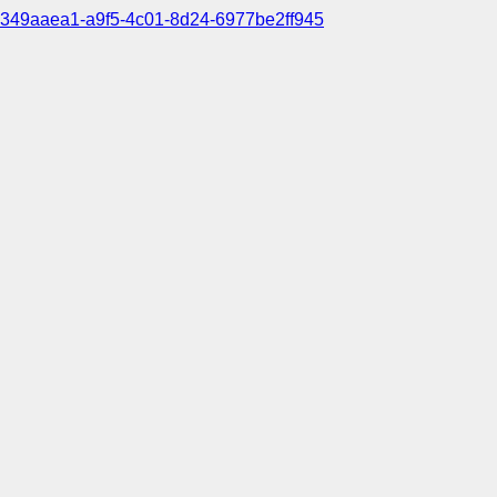
349aaea1-a9f5-4c01-8d24-6977be2ff945