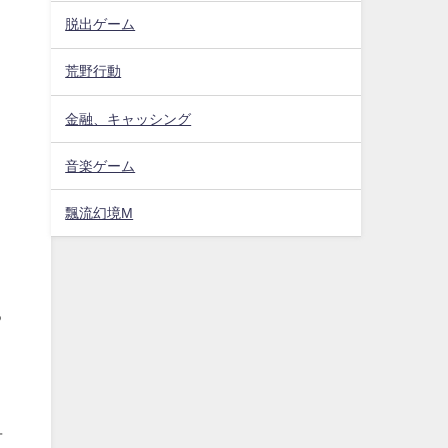
脱出ゲーム
荒野行動
ョ
金融、キャッシング
音楽ゲーム
飄流幻境M
る
。
有