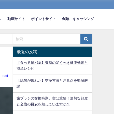
ム
動画サイト
ポイントサイト
金融、キャッシング
最近の投稿
【食べる風邪薬】春菊の驚くべき健康効果と
】
簡単レシピ
roel
【紙幣が破れた】交換方法と注意点を徹底解
説！
歯ブラシの交換時期、実は重要！適切な頻度
と交換の目安を知っていますか？