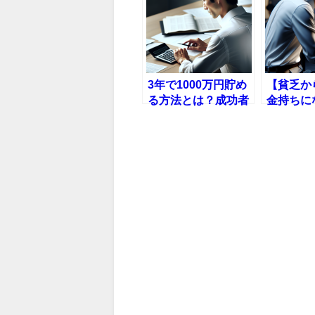
3年で1000万円貯め
【貧乏か
る方法とは？成功者
金持ちに
が語る秘訣【保存
習慣TOP
版】
説！