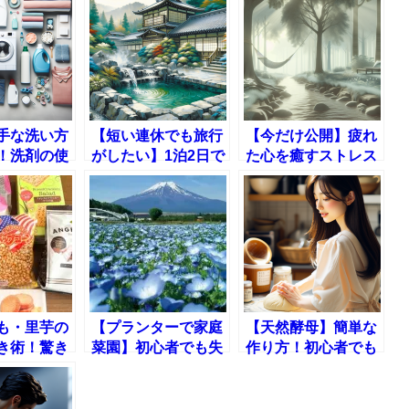
手な洗い方
【短い連休でも旅行
【今だけ公開】疲れ
！洗剤の使
がしたい】1泊2日で
た心を癒すストレス
濯術の完全
楽しむ国内旅行完全
解消法とリフレッシ
版】
版
ュのコツ
も・里芋の
【プランターで家庭
【天然酵母】簡単な
き術！驚き
菜園】初心者でも失
作り方！初心者でも
コツを公開
敗しない始め方と人
失敗しないコツを徹
】
気野菜10選
底解説