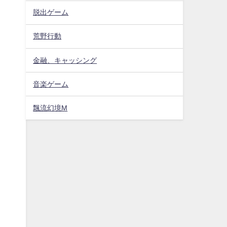
脱出ゲーム
荒野行動
金融、キャッシング
音楽ゲーム
飄流幻境M