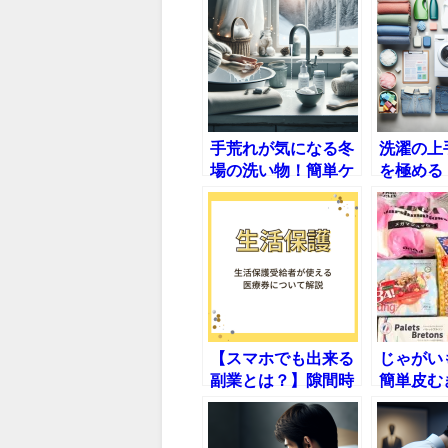
手荒れが気になる冬
洗濯の上
場の洗い物！簡単ケ
を極める
アで手肌を守る【徹
い方と洗
底解説】
版【保存
【スマホでも出来る
じゃがい
副業とは？】隙間時
簡単皮む
間を活用して月5万
の方法と
円稼ぐコツ
【保存版