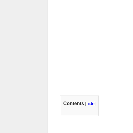
Contents
[
hide
]