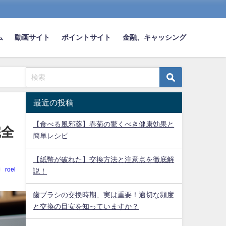
ム
動画サイト
ポイントサイト
金融、キャッシング
最近の投稿
【食べる風邪薬】春菊の驚くべき健康効果と
完全
簡単レシピ
【紙幣が破れた】交換方法と注意点を徹底解
roel
説！
歯ブラシの交換時期、実は重要！適切な頻度
と交換の目安を知っていますか？