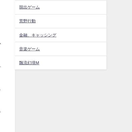
脱出ゲーム
荒野行動
金融、キャッシング
か
音楽ゲーム
飄流幻境M
弁
る
手