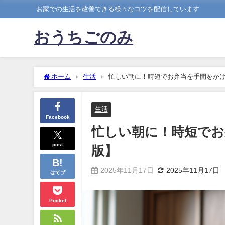
お家での生活を改善できる様々なコツを配信しています
おうちごのみ
ホーム
生活
忙しい朝に！時短でお弁当を手間をか
生活
Facebook
忙しい朝に！時短でお
post
版】
2025年11月17日
2025年11月17日
はてブ
Pocket