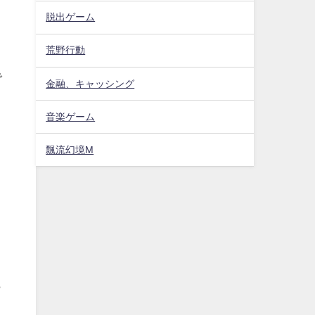
脱出ゲーム
荒野行動
で
金融、キャッシング
音楽ゲーム
飄流幻境M
ト
ら