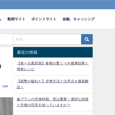
ム
動画サイト
ポイントサイト
金融、キャッシング
最近の投稿
【食べる風邪薬】春菊の驚くべき健康効果と
ワ
簡単レシピ
【紙幣が破れた】交換方法と注意点を徹底解
roel
説！
歯ブラシの交換時期、実は重要！適切な頻度
と交換の目安を知っていますか？