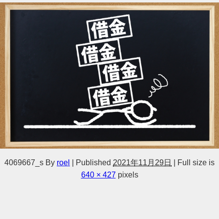
4069667_s
By
roel
|
Published
2021年11月29日
|
Full size is
640 × 427
pixels