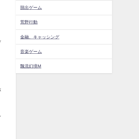
脱出ゲーム
こ
荒野行動
金融、キャッシング
げ
音楽ゲーム
こ
飄流幻境M
が
れ