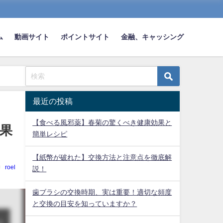
ム
動画サイト
ポイントサイト
金融、キャッシング
最近の投稿
【食べる風邪薬】春菊の驚くべき健康効果と
果
簡単レシピ
【紙幣が破れた】交換方法と注意点を徹底解
roel
説！
歯ブラシの交換時期、実は重要！適切な頻度
と交換の目安を知っていますか？