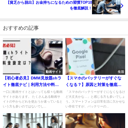
【貧乏から脱出】お金持ちになるための習慣TOP10
を徹底解説！
おすすめの記事
動画サイト
生活
【初心者必見】DMM見放題chラ
【スマホのバッテリーがすぐな
イト徹底ナビ｜利用方法や料金
くなる？】原因と対策を徹底解
設定は？
説！
一口に動画サイトとはいっても様々な動画
「スマホのバッテリーがすぐになくなるけ
サイトがあります。 たくさんある動画サ
ど大丈夫かな…」と感じる方も多いでしょ
イトの中からどれを使おうか迷っていると
う。スマートフォンは日常生活に欠かせな
いう方も多いのではないでし...
い存在ですが、バッテリーの...