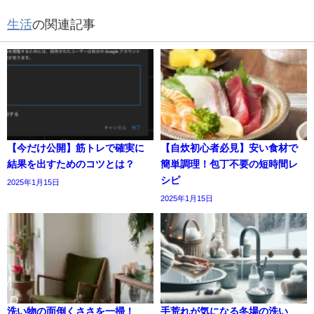
生活
の関連記事
【今だけ公開】筋トレで確実に
【自炊初心者必見】安い食材で
結果を出すためのコツとは？
簡単調理！包丁不要の短時間レ
シピ
2025年1月15日
2025年1月15日
洗い物の面倒くささを一掃！
手荒れが気になる冬場の洗い